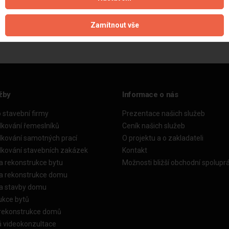
Zamítnout vše
Zobrazeno 1 z 1 reference
žby
Informace o nás
o stavební firmy
Prezentace našich služeb
dkování řemeslníků
Ceník našich služeb
dkování samotných prací
O projektu a o zakladateli
dkování stavebních zakázek
Kontakt
a rekonstrukce bytu
Možnosti bližší obchodní spolupr
ka rekonstrukce domu
ka stavby domu
ukce bytů
 rekonstrukce domů
á videokonzultace