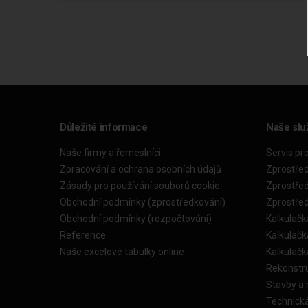
Důležité informace
Naše slu
Naše firmy a řemeslníci
Servis pr
Zpracování a ochrana osobních údajů
Zprostře
Zásady pro používání souborů cookie
Zprostře
Obchodní podmínky (zprostředkování)
Zprostře
Obchodní podmínky (rozpočtování)
Kalkulačk
Reference
Kalkulač
Naše excelové tabulky online
Kalkulač
Rekonstr
Stavby a
Technick