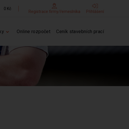
0 Kč
Registrace firmy/řemeslníka
Přihlášení
ky
Online rozpočet
Ceník stavebních prací