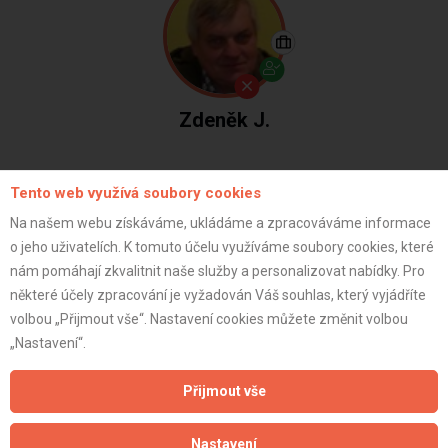
Zdeněk J.
Tento web využívá soubory cookies
Na našem webu získáváme, ukládáme a zpracováváme informace
o jeho uživatelích. K tomuto účelu využíváme soubory cookies, které
 rekonstrukce koupelny
nám pomáhají zkvalitnit naše služby a personalizovat nabídky. Pro
některé účely zpracování je vyžadován Váš souhlas, který vyjádříte
19 000 Kč
volbou „Přijmout vše“. Nastavení cookies můžete změnit volbou
(
3.3
/
5
)
„Nastavení“.
+8
Přijmout vše
Nastavení