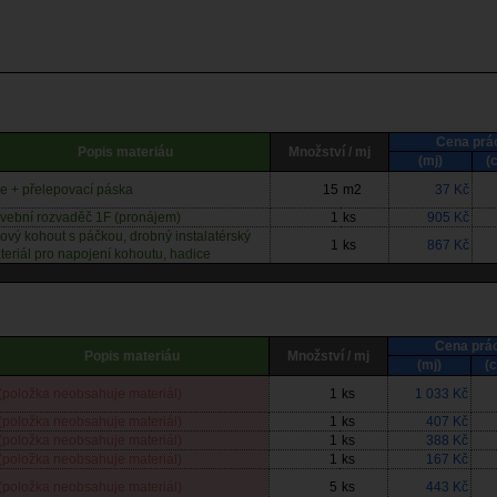
Cena prá
Popis materiáu
Množství / mj
(mj)
(
lie + přelepovací páska
15
m2
37 Kč
avební rozvaděč 1F (pronájem)
1
ks
905 Kč
lový kohout s páčkou, drobný instalatérský
1
ks
867 Kč
teriál pro napojení kohoutu, hadice
Cena prá
Popis materiáu
Množství / mj
(mj)
(
(položka neobsahuje materiál)
1
ks
1 033 Kč
(položka neobsahuje materiál)
1
ks
407 Kč
(položka neobsahuje materiál)
1
ks
388 Kč
(položka neobsahuje materiál)
1
ks
167 Kč
(položka neobsahuje materiál)
5
ks
443 Kč