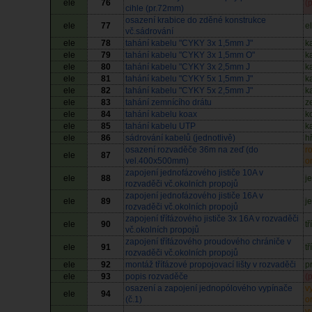
ele
76
(
cihle (pr.72mm)
osazení krabice do zděné konstrukce
ele
77
e
vč.sádrování
ele
78
tahání kabelu "CYKY 3x 1,5mm J"
k
ele
79
tahání kabelu "CYKY 3x 1,5mm O"
k
ele
80
tahání kabelu "CYKY 3x 2,5mm J
k
ele
81
tahání kabelu "CYKY 5x 1,5mm J"
k
ele
82
tahání kabelu "CYKY 5x 2,5mm J"
k
ele
83
tahání zemnícího drátu
z
ele
84
tahání kabelu koax
k
ele
85
tahání kabelu UTP
k
ele
86
sádrování kabelů (jednotlivě)
h
osazení rozvaděče 36m na zeď (do
r
ele
87
vel.400x500mm)
o
zapojení jednofázového jističe 10A v
ele
88
j
rozvaděči vč.okolních propojů
zapojení jednofázového jističe 16A v
ele
89
j
rozvaděči vč.okolních propojů
zapojení třífázového jističe 3x 16A v rozvaděči
ele
90
t
vč.okolních propojů
zapojení třífázového proudového chrániče v
ele
91
t
rozvaděči vč.okolních propojů
ele
92
montáž třífázové propojovací lišty v rozvaděči
p
ele
93
popis rozvaděče
(
osazení a zapojení jednopólového vypínače
v
ele
94
(č.1)
o
v