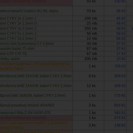
položka neobsahuje materiál)
55
ks
130 Kč
lektroinstalační krabice KU 68, sádra
70
ks
56 Kč
abel CYKY 3x 1,5mm J
200
mb
46 Kč
abel CYKY 3x 1,5mm O
25
mb
46 Kč
abel CYKY 3x 2,5mm J
350
mb
46 Kč
abel CYKY 5x 1,5mm J
50
mb
56 Kč
abel CYKY 5x 2,5mm J
10
mb
56 Kč
emnící drát žlutozelený CY 2,5mm
30
mb
37 Kč
oaxiální kabel 75 ohm
67
mb
37 Kč
abel UTP CAT 5E
67
mb
37 Kč
řebíky, sádra
200
mb
10 Kč
ozvodnice nástěnná - 36 modulů (průměrná
1
ks
785 Kč
rientační cena)
ednofázový jistič 10A/1/B, kabel CYKY 1,5mm
8
ks
369 Kč
ednofázový jistič 16A/1/B, kabel CYKY 2,5mm
12
ks
369 Kč
řífázový jistič 16A/3/B, kabel CYKY 2,5mm
1
ks
775 Kč
řífázový proudový chránič 40/4/003
2
ks
655 Kč
ropojovací lišta Z-GV-16/3P-3TE
1
ks
563 Kč
položka neobsahuje materiál)
1
ks
978 Kč
ypínač jednopólový komplet č.1 (průměrná
2
ks
148 Kč
rientační cena)
ypinač lustrový komplet č.5 (průměrná