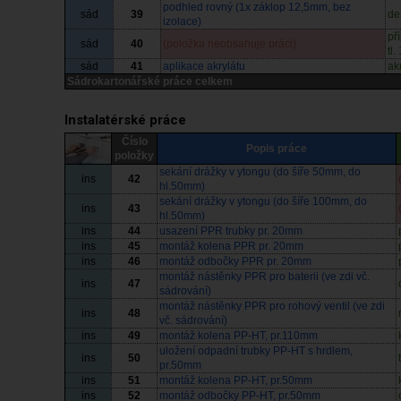
podhled rovný (1x záklop 12,5mm, bez
sád
39
de
izolace)
př
sád
40
(položka neobsahuje práci)
tl
sád
41
aplikace akrylátu
akr
Sádrokartonářské práce celkem
Instalatérské práce
Číslo
Popis práce
položky
sekání drážky v ytongu (do šíře 50mm, do
ins
42
hl.50mm)
sekání drážky v ytongu (do šíře 100mm, do
ins
43
hl.50mm)
ins
44
usazení PPR trubky pr. 20mm
ins
45
montáž kolena PPR pr. 20mm
ins
46
montáž odbočky PPR pr. 20mm
montáž nástěnky PPR pro baterii (ve zdi vč.
ins
47
sádrování)
montáž nástěnky PPR pro rohový ventil (ve zdi
ins
48
vč. sádrování)
ins
49
montáž kolena PP-HT, pr.110mm
uložení odpadní trubky PP-HT s hrdlem,
ins
50
pr.50mm
ins
51
montáž kolena PP-HT, pr.50mm
ins
52
montáž odbočky PP-HT, pr.50mm