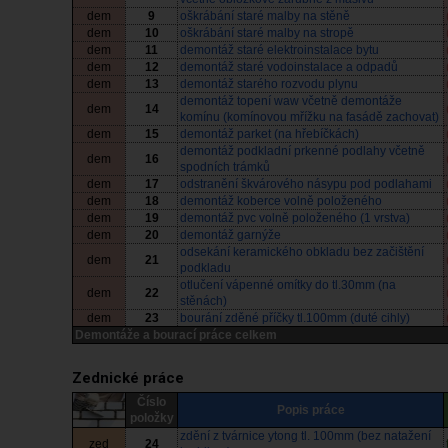
dem
9
oškrábání staré malby na stěně
dem
10
oškrábání staré malby na stropě
dem
11
demontáž staré elektroinstalace bytu
dem
12
demontáž staré vodoinstalace a odpadů
dem
13
demontáž starého rozvodu plynu
demontáž topení waw včetně demontáže
dem
14
komínu (komínovou mřížku na fasádě zachovat)
dem
15
demontáž parket (na hřebíčkách)
demontáž podkladní prkenné podlahy včetně
dem
16
spodních trámků
dem
17
odstranění škvárového násypu pod podlahami
dem
18
demontáž koberce volně položeného
dem
19
demontáž pvc volně položeného (1 vrstva)
dem
20
demontáž garnýže
odsekání keramického obkladu bez začištění
dem
21
podkladu
otlučení vápenné omítky do tl.30mm (na
dem
22
stěnách)
dem
23
bourání zděné příčky tl.100mm (duté cihly)
Demontáže a bourací práce celkem
Zednické práce
Číslo
Popis práce
položky
zdění z tvárnice ytong tl. 100mm (bez natažení
zed
24