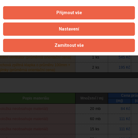
Popis materiáu
Množství / mj
(mj)
(
oložka neobsahuje materiál)
2
ks
1 107 Kč
Přijmout vše
laté potrubí REFAX včetně tvarovek a
2
mb
323 Kč
ojovací pásky o průměru 100 mm
laté potrubí REFAX včetně tvarovek a
2
mb
323 Kč
Nastavení
ojovací pásky o průměru 100 mm
laté potrubí REFAX včetně tvarovek a
3
mb
323 Kč
ojovací pásky o průměru 150 mm
Zamítnout vše
iální ventilátor (průměrná orientační cena)
1
ks
434 Kč
diální ventilátor (průměrná orientační cena)
1
ks
545 Kč
echová zpětná klapka o průměru 100mm +
2
ks
195 Kč
jímky (průměrná orientační cena)
Cena prá
Popis materiáu
Množství / mj
(mj)
(
položka neobsahuje materiál)
20
mb
84 Kč
položka neobsahuje materiál)
60
mb
111 Kč
položka neobsahuje materiál)
15
ks
111 Kč