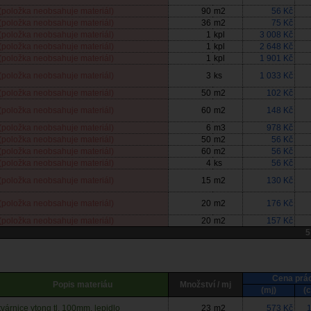
(položka neobsahuje materiál)
90
m2
56 Kč
(položka neobsahuje materiál)
36
m2
75 Kč
(položka neobsahuje materiál)
1
kpl
3 008 Kč
(položka neobsahuje materiál)
1
kpl
2 648 Kč
(položka neobsahuje materiál)
1
kpl
1 901 Kč
(položka neobsahuje materiál)
3
ks
1 033 Kč
(položka neobsahuje materiál)
50
m2
102 Kč
(položka neobsahuje materiál)
60
m2
148 Kč
(položka neobsahuje materiál)
6
m3
978 Kč
(položka neobsahuje materiál)
50
m2
56 Kč
(položka neobsahuje materiál)
60
m2
56 Kč
(položka neobsahuje materiál)
4
ks
56 Kč
(položka neobsahuje materiál)
15
m2
130 Kč
(položka neobsahuje materiál)
20
m2
176 Kč
(položka neobsahuje materiál)
20
m2
157 Kč
5
Cena prá
Popis materiáu
Množství / mj
(mj)
(
tvárnice ytong tl. 100mm, lepidlo
23
m2
573 Kč