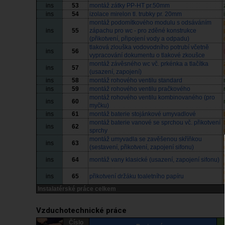
ins
53
montáž zátky PP-HT pr.50mm
ins
54
izolace mirelon tl. trubky pr. 20mm
montáž podomítkového modulu s odsáváním
ins
55
zápachu pro wc - pro zděné konstrukce
(přikotvení, připojení vody a odpadu)
tlaková zlouška vodovodního potrubí včetně
ins
56
vypracování dokumentu o tlakové zkoušce
montáž závěsného wc vč. prkénka a tlačítka
ins
57
(usazení, zapojení)
ins
58
montáž rohového ventilu standard
ins
59
montáž rohového ventilu pračkového
montáž rohového ventilu kombinovaného (pro
ins
60
myčku)
ins
61
montáž baterie stojánkové umyvadlové
montáž baterie vanové se sprchou vč. přikotvení
ins
62
sprchy
montáž umyvadla se zavěšenou skříňkou
ins
63
(sestavení, přikotvení, zapojení sifonu)
ins
64
montáž vany klasické (usazení, zapojení sifonu)
ins
65
přikotvení držáku toaletního papíru
Instalatérské práce celkem
Vzduchotechnické práce
Číslo