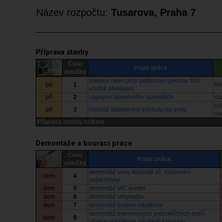
Název rozpočtu:
Tusarova, Praha 7
Příprava stavby
Číslo
Popis práce
položky
olepení oken proti poškození pevnou fólií
pří
1
fó
včetně přelepení
pří
2
zapojení stavebního rozvaděče
st
ku
pří
3
montáž stavebního kohoutu na vodu
ma
Příprava stavby celkem
Demontáže a bourací práce
Číslo
Popis práce
položky
demontáž vany klasické vč. vybourání
dem
4
pobezdívky
dem
5
demontáž WC kombi
dem
6
demontáž umyvadla
dem
7
demontáž baterie nástěnné
demontáž interierových jednokřídlých dveří
dem
8
včetně obložkové zárubně z masivu