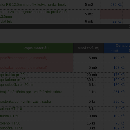
ska RB 12,5mm, profily. kotvící prvky, tmely
5
m2
535 Kč
íplatek za impregnovanou desku proti vodě
5
m2
. 12,5mm
ylát bílý
6
mb
29 Kč
Cena pr
Popis materiáu
Množství / mj
(mj)
(položka neobsahuje materiál)
5
mb
102 Kč
(položka neobsahuje materiál)
5
mb
157 Kč
ppr trubka pr. 20mm
20
mb
176 Kč
ppr koleno pr. 20mm
30
ks
102 Kč
ppr odbočka pr. 20mm
6
ks
130 Kč
dvojitá nástěnka ppr - vnitřní závit, sádra
1
ks
351 Kč
nástěnka ppr - vnitřní závit, sádra
5
ks
296 Kč
koleno HT 110
3
ks
84 Kč
trubka HT 50
10
mb
102 Kč
koleno HT 50
15
ks
75 Kč
odbočka HT 50
3
ks
102 Kč