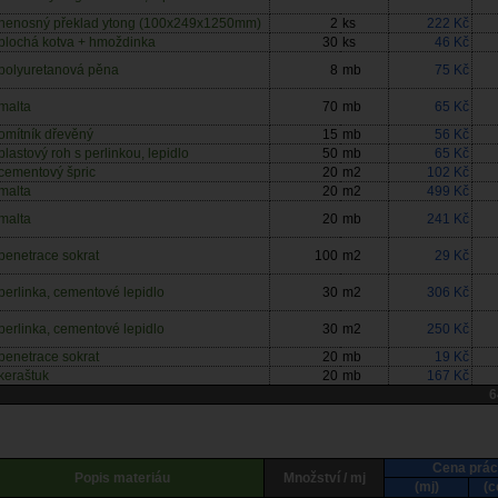
nenosný překlad ytong (100x249x1250mm)
2
ks
222 Kč
plochá kotva + hmoždinka
30
ks
46 Kč
polyuretanová pěna
8
mb
75 Kč
malta
70
mb
65 Kč
omítník dřevěný
15
mb
56 Kč
plastový roh s perlinkou, lepidlo
50
mb
65 Kč
cementový špric
20
m2
102 Kč
malta
20
m2
499 Kč
malta
20
mb
241 Kč
penetrace sokrat
100
m2
29 Kč
perlinka, cementové lepidlo
30
m2
306 Kč
perlinka, cementové lepidlo
30
m2
250 Kč
penetrace sokrat
20
mb
19 Kč
keraštuk
20
mb
167 Kč
6
Cena prác
Popis materiáu
Množství / mj
(mj)
(c