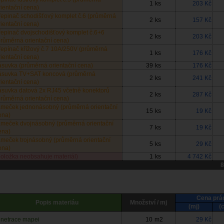
1
ks
203 Kč
rientační cena)
řepinač schodišťový komplet č.6 (průměrná
2
ks
157 Kč
rientační cena)
řepinač dvojschodišťový komplet č.6+6
2
ks
203 Kč
průměrná orientační cena)
řepínač křížový č.7 10A/250V (průměrná
1
ks
176 Kč
rientační cena)
ásuvka (průměrná orientační cena)
39
ks
176 Kč
ásuvka TV+SAT koncová (průměrná
2
ks
241 Kč
rientační cena)
ásuvka datová 2x RJ45 včetně konektorů
2
ks
287 Kč
průměrná orientační cena)
ámeček jednonásobný (průměrná orientační
15
ks
19 Kč
ena)
ámeček dvojnásobný (průměrná orientační
7
ks
19 Kč
ena)
ámeček trojnásobný (průměrná orientační
5
ks
29 Kč
ena)
položka neobsahuje materiál)
1
ks
4 742 Kč
8
Cena prá
Popis materiáu
Množství / mj
(mj)
(
netrace mapei
10
m2
29 Kč