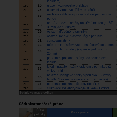
lepidlem)
zed
25
uložení ytongového překladu
zed
26
ukotvení ytongové příčky ke stěně
ukotvení a dilatace příčky pod stropem montážní
zed
27
pěnou
hrubé zahození drážky na stěně matlou (do šíře
zed
28
30mm, do hl.30mm)
zed
29
osazení dřevěného omítníku
zed
30
osazení rohové plastové lišty s perlinkou
zed
31
špricování stěny
zed
32
ruční omítání stěny (vápenná jádrová do 30mm)
ruční omítání špalety (vápenná jádrová do
zed
33
20mm)
penetrace podkladu stěny pod cementové
zed
34
lepidlo
lokální natažení stěny lepidlem s perlinkou (2
zed
35
vrstvy lepidla)
natažení ytongové příčky s perlinkou (2 vrstvy
zed
36
lepidla, 1 strana včetně sražení nerovností)
zed
37
penetrace podkladu špalety pod štuk
zed
38
štukování špalety kýblovým štukem (1 vrstva)
Zednické práce celkem
Sádrokartonářské práce
Číslo
Popis práce
položky