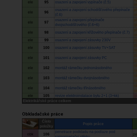
ele
95
osazení a zapojení vypínače (č.5)
o
osazení a zapojení schodišťového přepínače
p
ele
96
(č.6)
o
osazení a zapojení přepínače
p
ele
97
dvojschodišťového (č.6+6)
(
p
ele
98
osazení a zapojení křížového přepínače (č.7)
o
ele
99
osazení a zapojení zásuvky 230V
z
z
ele
100
osazení a zapojení zásuvky TV+SAT
o
z
ele
101
osazení a zapojení zásuvky PC
(
r
ele
102
montáž rámečku jednonásobného
c
r
ele
103
montáž rámečku dvojnásobného
c
r
ele
104
montáž rámečku třínásobného
c
ele
105
revize elektroinstalace bytu 2+1 (3+kk)
(
Elektrikářské práce celkem
Obkladačské práce
Číslo
Popis práce
položky
penetrace podkladu na podlaze pod
obk
106
pe
samonivelační stěrku