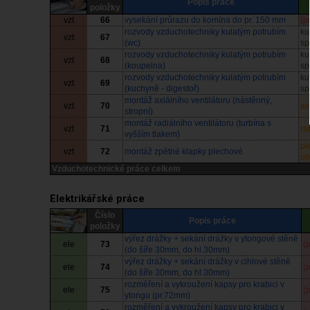
Popis práce
položky
vzt
66
vysekání průrazu do komína do pr. 150 mm
(p
rozvody vzduchotechniky kulatým potrubím
ku
vzt
67
(wc)
sp
rozvody vzduchotechniky kulatým potrubím
ku
vzt
68
(koupelna)
sp
rozvody vzduchotechniky kulatým potrubím
ku
vzt
69
(kuchyně - digestoř)
sp
montáž axiálního ventilátoru (nástěnný,
vzt
70
ax
stropní)
montáž radiálního ventilátoru (turbína s
vzt
71
ra
vyšším tlakem)
pl
vzt
72
montáž zpětné klapky plechové
ob
Vzduchotechnické práce celkem
Elektrikářské práce
Číslo
Popis práce
položky
výřez drážky + sekání drážky v ytongové stěně
ele
73
(
(do šíře 30mm, do hl.30mm)
výřez drážky + sekání drážky v cihlové stěně
ele
74
(
(do šíře 30mm, do hl.30mm)
rozměření a vykroužení kapsy pro krabici v
ele
75
(
ytongu (pr.72mm)
rozměření a vykroužení kapsy pro krabici v