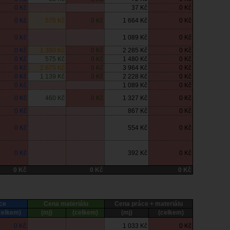
0 Kč
37 Kč
0 Kč
0 Kč
575 Kč
0 Kč
1 664 Kč
0 Kč
0 Kč
1 089 Kč
0 Kč
0 Kč
1 380 Kč
0 Kč
2 285 Kč
0 Kč
0 Kč
575 Kč
0 Kč
1 480 Kč
0 Kč
0 Kč
2 875 Kč
0 Kč
3 964 Kč
0 Kč
0 Kč
1 139 Kč
0 Kč
2 228 Kč
0 Kč
0 Kč
1 089 Kč
0 Kč
0 Kč
460 Kč
0 Kč
1 327 Kč
0 Kč
0 Kč
867 Kč
0 Kč
0 Kč
554 Kč
0 Kč
0 Kč
392 Kč
0 Kč
0 Kč
0 Kč
0 Kč
ce
Cena materiálu
Cena práce + materiálu
celkem)
(mj)
(celkem)
(mj)
(celkem)
0 Kč
1 033 Kč
0 Kč