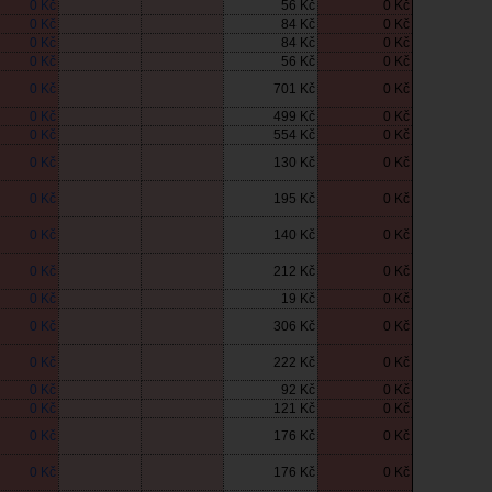
0 Kč
56 Kč
0 Kč
0 Kč
84 Kč
0 Kč
0 Kč
84 Kč
0 Kč
0 Kč
56 Kč
0 Kč
0 Kč
701 Kč
0 Kč
0 Kč
499 Kč
0 Kč
0 Kč
554 Kč
0 Kč
0 Kč
130 Kč
0 Kč
0 Kč
195 Kč
0 Kč
0 Kč
140 Kč
0 Kč
0 Kč
212 Kč
0 Kč
0 Kč
19 Kč
0 Kč
0 Kč
306 Kč
0 Kč
0 Kč
222 Kč
0 Kč
0 Kč
92 Kč
0 Kč
0 Kč
121 Kč
0 Kč
0 Kč
176 Kč
0 Kč
0 Kč
176 Kč
0 Kč