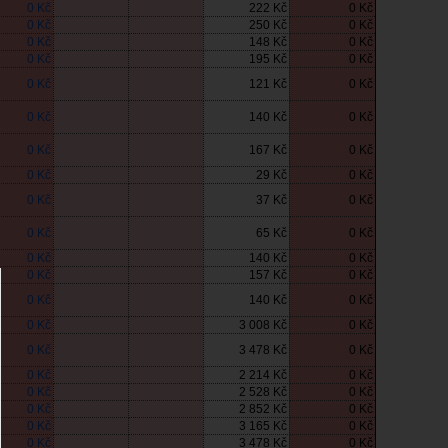
0 Kč
222 Kč
0 Kč
0 Kč
250 Kč
0 Kč
0 Kč
148 Kč
0 Kč
0 Kč
195 Kč
0 Kč
0 Kč
121 Kč
0 Kč
0 Kč
140 Kč
0 Kč
0 Kč
167 Kč
0 Kč
0 Kč
29 Kč
0 Kč
0 Kč
37 Kč
0 Kč
0 Kč
65 Kč
0 Kč
0 Kč
140 Kč
0 Kč
0 Kč
157 Kč
0 Kč
0 Kč
140 Kč
0 Kč
0 Kč
3 008 Kč
0 Kč
0 Kč
3 478 Kč
0 Kč
0 Kč
2 214 Kč
0 Kč
0 Kč
2 528 Kč
0 Kč
0 Kč
2 852 Kč
0 Kč
0 Kč
3 165 Kč
0 Kč
0 Kč
3 478 Kč
0 Kč