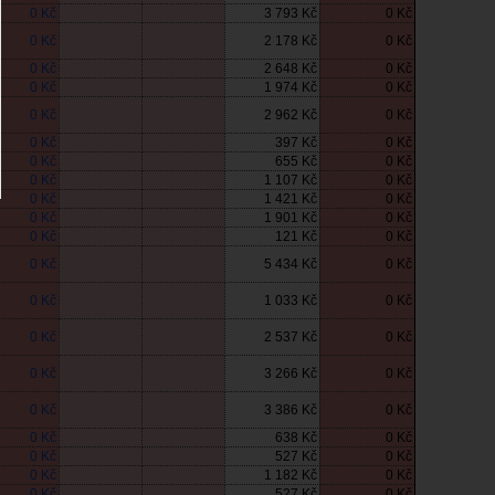
0 Kč
3 793 Kč
0 Kč
0 Kč
2 178 Kč
0 Kč
0 Kč
2 648 Kč
0 Kč
0 Kč
1 974 Kč
0 Kč
0 Kč
2 962 Kč
0 Kč
0 Kč
397 Kč
0 Kč
0 Kč
655 Kč
0 Kč
0 Kč
1 107 Kč
0 Kč
0 Kč
1 421 Kč
0 Kč
0 Kč
1 901 Kč
0 Kč
0 Kč
121 Kč
0 Kč
0 Kč
5 434 Kč
0 Kč
0 Kč
1 033 Kč
0 Kč
0 Kč
2 537 Kč
0 Kč
0 Kč
3 266 Kč
0 Kč
0 Kč
3 386 Kč
0 Kč
0 Kč
638 Kč
0 Kč
0 Kč
527 Kč
0 Kč
0 Kč
1 182 Kč
0 Kč
0 Kč
527 Kč
0 Kč