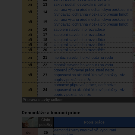
pří
13
zakrytí podlah geotextilií s igelitem
ochrana výtahu před mechanickým poškozením
pří
14
(vyndávací ochranná vložka pro přesun hmot)
ochrana výtahu před mechanickým poškozením
pří
15
(vyndávací ochranná vložka pro přesun hmot)
pří
16
zapojení stavebního rozvaděče
pří
17
zapojení stavebního rozvaděče
pří
18
zapojení stavebního rozvaděče
pří
19
zapojení stavebního rozvaděče
pří
20
zapojení stavebního rozvaděče
pří
21
montáž stavebního kohoutu na vodu
pří
22
montáž stavebního kohoutu na vodu
odborné přípravné práce, které nelze
pří
23
napasovat na aktuální úkolové položky - viz
popis v poznámce níže
pomocné přípravné práce, které nelze
pří
24
napasovat na aktuální úkolové položky - viz
popis v poznámce níže
Příprava stavby celkem
Demontáže a bourací práce
Číslo
Popis práce
položky
demontáž vany klasické vč. vybourání
dem
25