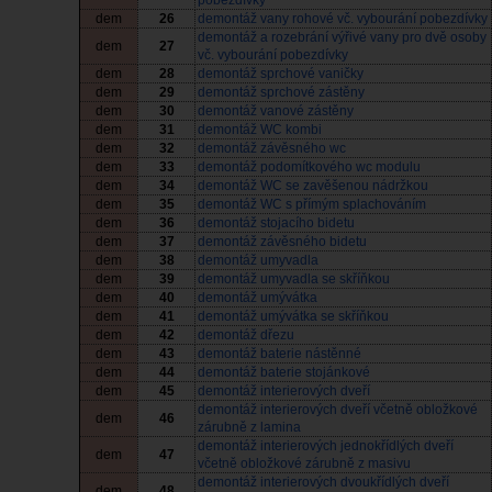
pobezdívky
dem
26
demontáž vany rohové vč. vybourání pobezdívky
demontáž a rozebrání výřivé vany pro dvě osoby
dem
27
vč. vybourání pobezdívky
dem
28
demontáž sprchové vaničky
dem
29
demontáž sprchové zástěny
dem
30
demontáž vanové zástěny
dem
31
demontáž WC kombi
dem
32
demontáž závěsného wc
dem
33
demontáž podomítkového wc modulu
dem
34
demontáž WC se zavěšenou nádržkou
dem
35
demontáž WC s přímým splachováním
dem
36
demontáž stojacího bidetu
dem
37
demontáž závěsného bidetu
dem
38
demontáž umyvadla
dem
39
demontáž umyvadla se skříňkou
dem
40
demontáž umývátka
dem
41
demontáž umývátka se skříňkou
dem
42
demontáž dřezu
dem
43
demontáž baterie nástěnné
dem
44
demontáž baterie stojánkové
dem
45
demontáž interierových dveří
demontáž interierových dveří včetně obložkové
dem
46
zárubně z lamina
demontáž interierových jednokřídlých dveří
dem
47
včetně obložkové zárubně z masivu
demontáž interierových dvoukřídlých dveří
dem
48