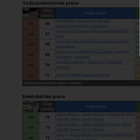
Vzduchotechnické práce
Číslo
Popis práce
položky
klempířské napojení na stávající
vzt
66
dr
vzduchotechnickou stoupačku
rozvody vzduchotechniky kulatým potrubím
ku
vzt
67
(wc)
sp
rozvody vzduchotechniky kulatým potrubím
ku
vzt
68
(koupelna)
sp
rozvody vzduchotechniky kulatým potrubím
ku
vzt
69
(kuchyně - digestoř)
sp
montáž axiálního ventilátoru (nástěnný,
vzt
70
ax
stropní)
pl
vzt
71
montáž zpětné klapky plechové
ob
Vzduchotechnické práce celkem
Elektrikářské práce
Číslo
Popis práce
položky
výřez drážky + sekání drážky v ytongové stěně
ele
72
(
(do šíře 30mm, do hl.30mm)
výřez drážky + sekání drážky v cihlové stěně
ele
73
(
(do šíře 30mm, do hl.30mm)
výřez + sekání drážky v betonové podlaze (do
ele
74
(