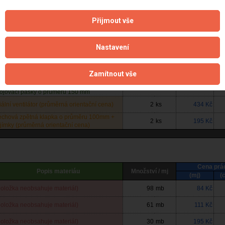
Cena prá
Přijmout vše
Popis materiáu
Množství / mj
(mj)
(
obný spojovací a těsnící materiál + plech
3
ks
1 089 Kč
Nastavení
laté potrubí REFAX včetně tvarovek a
2
mb
323 Kč
ojovací pásky o průměru 100 mm
laté potrubí REFAX včetně tvarovek a
2
mb
323 Kč
Zamítnout vše
ojovací pásky o průměru 100 mm
laté potrubí REFAX včetně tvarovek a
2
mb
323 Kč
ojovací pásky o průměru 150 mm
iální ventilátor (průměrná orientační cena)
2
ks
434 Kč
echová zpětná klapka o průměru 100mm +
2
ks
195 Kč
jímky (průměrná orientační cena)
Cena prá
Popis materiáu
Množství / mj
(mj)
(
položka neobsahuje materiál)
98
mb
84 Kč
položka neobsahuje materiál)
61
mb
111 Kč
položka neobsahuje materiál)
30
mb
195 Kč