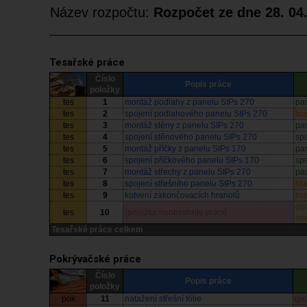
Název rozpočtu:
Rozpočet ze dne 28. 04
Tesařské práce
Číslo
Popis práce
položky
tes
1
montáž podlahy z panelu SIPs 270
pa
tes
2
spojení podlahového panelu SIPs 270
hr
tes
3
montáž stěny z panelu SIPs 270
pa
tes
4
spojení stěnového panelu SIPs 270
spo
tes
5
montáž příčky z panelu SIPs 170
pa
tes
6
spojení příčkového panelu SIPs 170
spo
tes
7
montáž střechy z panelu SIPs 270
pa
tes
8
spojení střešního panelu SIPs 270
hr
tes
9
kotvení zakončovacích hranolů
hr
ost
tes
10
(položka neobsahuje práci)
ori
Tesařské práce celkem
Pokrývačské práce
Číslo
Popis práce
položky
pok
11
natažení střešní fólie
(po