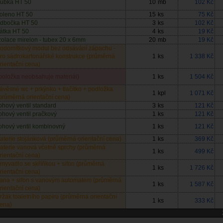
rubka HT 50
10
mb
102 Kč
oleno HT 50
15
ks
75 Kč
dbočka HT 50
3
ks
102 Kč
átka HT 50
4
ks
19 Kč
zolace mirelon - tubex 20 x 6mm
20
mb
19 Kč
odomítkový modul bez odsávání zápachu -
ro sádrokartonářské konstrukce (průměrná
1
ks
1 338 Kč
rientační cena)
položka neobsahuje materiál)
1
ks
1 504 Kč
ávěsné wc + prkýnko + tlačítko + podložka
1
kpl
1 071 Kč
průměrná orientační cena)
ohový ventil standard
3
ks
121 Kč
ohový ventil pračkový
1
ks
121 Kč
ohový ventil kombinovný
1
ks
121 Kč
aterie stojánková (průměrná orientační cena)
1
ks
369 Kč
aterie vanová včetně sprchy (průměrná
1
ks
499 Kč
rientační cena)
myvadlo se skříňkou + sifon (průměrná
1
ks
1 726 Kč
rientační cena)
ana + sifon s vanovým automatem (průměrná
1
ks
1 587 Kč
rientační cena)
ržák toaletního papíru (průměrná orientační
1
ks
333 Kč
ena)