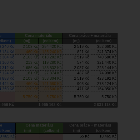
e
Cena materiálu
Cena práce + materiálu
elkem)
(mj)
(celkem)
(mj)
(celkem)
8 240 Kč
2 103 Kč
294 420 Kč
2 519 Kč
352 660 Kč
6 134 Kč
460 Kč
135 240 Kč
821 Kč
241 374 Kč
2 304 Kč
2 103 Kč
618 282 Kč
2 519 Kč
740 586 Kč
2 160 Kč
213 Kč
119 280 Kč
574 Kč
321 440 Kč
9 312 Kč
1 686 Kč
188 832 Kč
2 037 Kč
228 144 Kč
7 124 Kč
181 Kč
27 874 Kč
487 Kč
74 998 Kč
9 888 Kč
2 103 Kč
353 304 Kč
2 519 Kč
423 192 Kč
6 444 Kč
460 Kč
141 680 Kč
903 Kč
278 124 Kč
4 350 Kč
230 Kč
80 500 Kč
471 Kč
164 850 Kč
5 750 Kč
5 750 Kč
5 750 Kč
5 750 Kč
5 956 Kč
1 965 162 Kč
2 831 118 Kč
ce
Cena materiálu
Cena práce + materiálu
elkem)
(mj)
(celkem)
(mj)
(celkem)
0 465 Kč
65 Kč
10 465 Kč