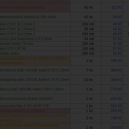
položka neobsahuje materiál)
42
ks
111 Kč
lektroinstalační krabice KU 68, sádra
42
ks
56 Kč
abel CYKY 3x 1,5mm J
260
mb
46 Kč
abel CYKY 3x 1,5mm O
38
mb
46 Kč
abel CYKY 3x 2,5mm J
334
mb
46 Kč
emnící drát žlutozelený CY 2,5mm
34
mb
37 Kč
oaxiální kabel 75 ohm
100
mb
37 Kč
abel UTP CAT 5E
100
mb
37 Kč
řebíky, sádra
380
mb
10 Kč
ozvodnice nástěnná - 36 modulů (průměrná
1
ks
785 Kč
rientační cena)
ednofázový jistič 10A/1/B, kabel CYKY 1,5mm
7
ks
369 Kč
ednofázový jistič 16A/1/B, kabel CYKY 2,5mm
10
ks
369 Kč
řífázový jistič 16A/3/B, kabel CYKY 2,5mm
1
ks
775 Kč
řífázový proudový chránič 40/4/003
2
ks
655 Kč
ropojovací lišta Z-GV-16/3P-3TE
1
ks
563 Kč
položka neobsahuje materiál)
1
ks
978 Kč
ypínač jednopólový komplet č.1 (průměrná
2
ks
148 Kč
rientační cena)
ypinač lustrový komplet č.5 (průměrná
1
ks
203 Kč