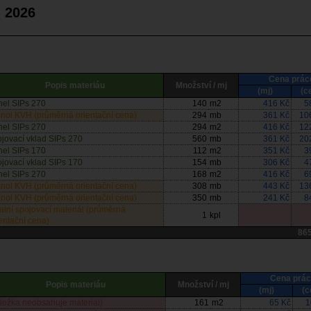
. 2026
Cena prác
Popis materiáu
Množství / mj
(mj)
(c
nel SIPs 270
140
m2
416 Kč
5
anol KVH (průměrná orientační cena)
294
mb
361 Kč
10
nel SIPs 270
294
m2
416 Kč
12
jovací vklad SIPs 270
560
mb
361 Kč
20
nel SIPs 170
112
m2
351 Kč
3
jovací vklad SIPs 170
154
mb
306 Kč
4
nel SIPs 270
168
m2
416 Kč
6
anol KVH (průměrná orientační cena)
308
mb
443 Kč
13
anol KVH (průměrná orientační cena)
350
mb
241 Kč
8
atní spojovací materiál (průměrná
1
kpl
entační cena)
86
Cena prá
Popis materiáu
Množství / mj
(mj)
(c
ložka neobsahuje materiál)
161
m2
65 Kč
1