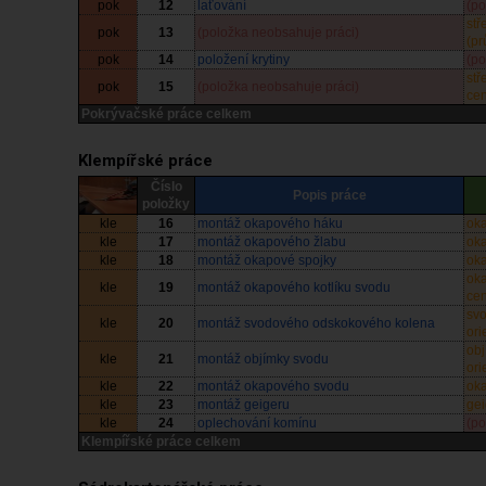
pok
12
laťování
(po
stř
pok
13
(položka neobsahuje práci)
(pr
pok
14
položení krytiny
(po
stř
pok
15
(položka neobsahuje práci)
ce
Pokrývačské práce celkem
Klempířské práce
Číslo
Popis práce
položky
kle
16
montáž okapového háku
oka
kle
17
montáž okapového žlabu
oka
kle
18
montáž okapové spojky
oka
oka
kle
19
montáž okapového kotlíku svodu
ce
sv
kle
20
montáž svodového odskokového kolena
ori
obj
kle
21
montáž objímky svodu
ori
kle
22
montáž okapového svodu
oka
kle
23
montáž geigeru
gei
kle
24
oplechování komínu
(po
Klempířské práce celkem