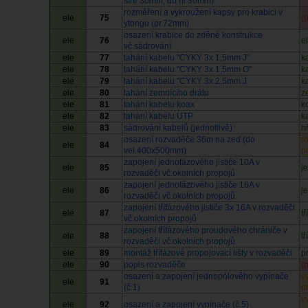
šíře 30mm, do hl.30mm)
rozměření a vykroužení kapsy pro krabici v
ele
75
(
ytongu (pr.72mm)
osazení krabice do zděné konstrukce
ele
76
e
vč.sádrování
ele
77
tahání kabelu "CYKY 3x 1,5mm J"
k
ele
78
tahání kabelu "CYKY 3x 1,5mm O"
k
ele
79
tahání kabelu "CYKY 3x 2,5mm J
k
ele
80
tahání zemnícího drátu
z
ele
81
tahání kabelu koax
k
ele
82
tahání kabelu UTP
k
ele
83
sádrování kabelů (jednotlivě)
h
osazení rozvaděče 36m na zeď (do
r
ele
84
vel.400x500mm)
o
zapojení jednofázového jističe 10A v
ele
85
j
rozvaděči vč.okolních propojů
zapojení jednofázového jističe 16A v
ele
86
j
rozvaděči vč.okolních propojů
zapojení třífázového jističe 3x 16A v rozvaděči
ele
87
t
vč.okolních propojů
zapojení třífázového proudového chrániče v
ele
88
t
rozvaděči vč.okolních propojů
ele
89
montáž třífázové propojovací lišty v rozvaděči
p
ele
90
popis rozvaděče
(
osazení a zapojení jednopólového vypínače
v
ele
91
(č.1)
o
v
ele
92
osazení a zapojení vypínače (č.5)