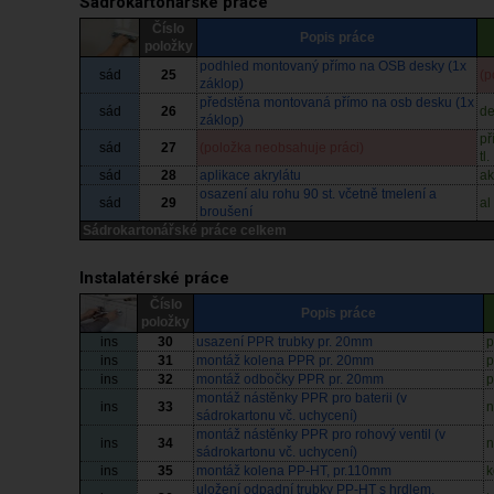
Sádrokartonářské práce
Číslo
Popis práce
položky
podhled montovaný přímo na OSB desky (1x
sád
25
(p
záklop)
předstěna montovaná přímo na osb desku (1x
sád
26
de
záklop)
př
sád
27
(položka neobsahuje práci)
tl
sád
28
aplikace akrylátu
ak
osazení alu rohu 90 st. včetně tmelení a
sád
29
al
broušení
Sádrokartonářské práce celkem
Instalatérské práce
Číslo
Popis práce
položky
ins
30
usazení PPR trubky pr. 20mm
p
ins
31
montáž kolena PPR pr. 20mm
p
ins
32
montáž odbočky PPR pr. 20mm
p
montáž nástěnky PPR pro baterii (v
ins
33
n
sádrokartonu vč. uchycení)
montáž nástěnky PPR pro rohový ventil (v
ins
34
n
sádrokartonu vč. uchycení)
ins
35
montáž kolena PP-HT, pr.110mm
k
uložení odpadní trubky PP-HT s hrdlem,