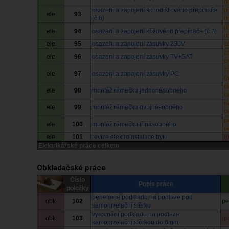
o
osazení a zapojení schodišťového přepínače
p
ele
93
(č.6)
o
p
ele
94
osazení a zapojení křížového přepínače (č.7)
o
ele
95
osazení a zapojení zásuvky 230V
z
z
ele
96
osazení a zapojení zásuvky TV+SAT
o
z
ele
97
osazení a zapojení zásuvky PC
(
r
ele
98
montáž rámečku jednonásobného
c
r
ele
99
montáž rámečku dvojnásobného
c
r
ele
100
montáž rámečku třínásobného
c
ele
101
revize elektroinstalace bytu
(
Elektrikářské práce celkem
Obkladačské práce
Číslo
Popis práce
položky
penetrace podkladu na podlaze pod
obk
102
pe
samonivelační stěrku
vyrovnání podkladu na podlaze
obk
103
(p
samonivelační stěrkou do 6mm