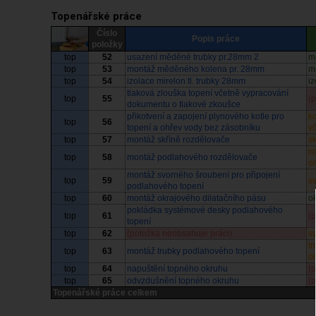
Topenářské práce
Číslo
Popis práce
položky
top
52
usazení měděné trubky pr.28mm 2
m
top
53
montáž měděného kolena pr. 28mm
m
top
54
izolace mirelon tl. trubky 28mm
i
tlaková zlouška topení včetně vypracování
top
55
(
dokumentu o tlakové zkoušce
přikotvení a zapojení plynového kotle pro
k
top
56
topení a ohřev vody bez zásobníku
v
top
57
montáž skříně rozdělovače
s
r
top
58
montáž podlahového rozdělovače
or
montáž svorného šroubení pro připojení
top
59
s
podlahového topení
top
60
montáž okrajového dilatačního pásu
ok
pokládka systémové desky podlahového
top
61
(
topení
top
62
(položka neobsahuje práci)
s
t
top
63
montáž trubky podlahového topení
or
top
64
napuštění topného okruhu
(
top
65
odvzdušnění topného okruhu
(
Topenářské práce celkem