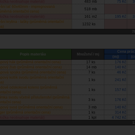
ložka neobsahuje materiál)
483
mb
75 Kč
3
ešní lať 60x40mm - impregnovaná
518
mb
ůměrná orientační cena)
ložka neobsahuje materiál)
161
m2
195 Kč
3
ešní krytina - tašky (průměrná orientační
1232
ks
na)
7
Cena prác
Popis materiáu
Množství / mj
(mj)
(c
pový hák (průměrná orientační cena)
17
ks
176 Kč
pový žlab (průměrná orientační cena)
14
mb
140 Kč
pová spojka (průměrná orientační cena)
7
ks
46 Kč
pový kotlík svodu (průměrná orientační
1
ks
241 Kč
na)
odové odskokové koleno (průměrná
1
ks
157 Kč
entační cena)
ímka svodu včetně příslušenství (průměrná
3
ks
176 Kč
entační cena)
pový svod (průměrná orientační cena)
3
mb
140 Kč
ger (průměrná orientační cena)
1
ks
314 Kč
ložka neobsahuje materiál)
1
kpl
4 742 Kč
1