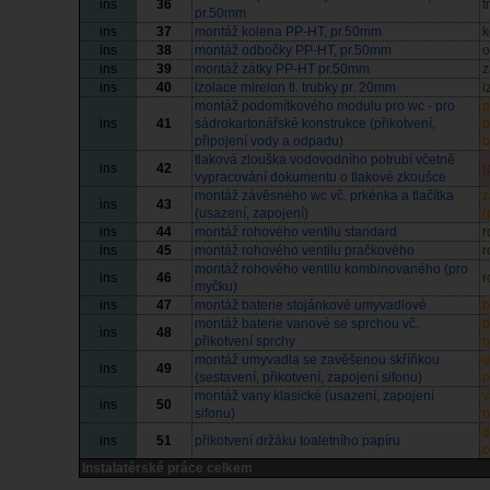
ins
36
t
pr.50mm
ins
37
montáž kolena PP-HT, pr.50mm
k
ins
38
montáž odbočky PP-HT, pr.50mm
o
ins
39
montáž zátky PP-HT pr.50mm
z
ins
40
izolace mirelon tl. trubky pr. 20mm
i
montáž podomítkového modulu pro wc - pro
p
ins
41
sádrokartonářské konstrukce (přikotvení,
p
připojení vody a odpadu)
o
tlaková zlouška vodovodního potrubí včetně
ins
42
(
vypracování dokumentu o tlakové zkoušce
montáž závěsného wc vč. prkénka a tlačítka
z
ins
43
(usazení, zapojení)
(
ins
44
montáž rohového ventilu standard
r
ins
45
montáž rohového ventilu pračkového
r
montáž rohového ventilu kombinovaného (pro
ins
46
r
myčku)
ins
47
montáž baterie stojánkové umyvadlové
b
montáž baterie vanové se sprchou vč.
b
ins
48
přikotvení sprchy
o
montáž umyvadla se zavěšenou skříňkou
u
ins
49
(sestavení, přikotvení, zapojení sifonu)
o
montáž vany klasické (usazení, zapojení
v
ins
50
sifonu)
o
d
ins
51
přikotvení držáku toaletního papíru
c
Instalatérské práce celkem