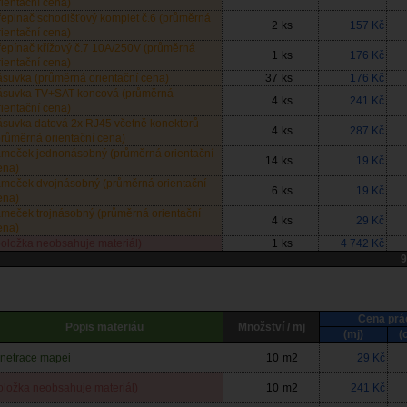
rientační cena)
řepinač schodišťový komplet č.6 (průměrná
2
ks
157 Kč
rientační cena)
řepínač křížový č.7 10A/250V (průměrná
1
ks
176 Kč
rientační cena)
ásuvka (průměrná orientační cena)
37
ks
176 Kč
ásuvka TV+SAT koncová (průměrná
4
ks
241 Kč
rientační cena)
ásuvka datová 2x RJ45 včetně konektorů
4
ks
287 Kč
průměrná orientační cena)
ámeček jednonásobný (průměrná orientační
14
ks
19 Kč
ena)
ámeček dvojnásobný (průměrná orientační
6
ks
19 Kč
ena)
ámeček trojnásobný (průměrná orientační
4
ks
29 Kč
ena)
položka neobsahuje materiál)
1
ks
4 742 Kč
9
Cena prá
Popis materiáu
Množství / mj
(mj)
(
netrace mapei
10
m2
29 Kč
oložka neobsahuje materiál)
10
m2
241 Kč