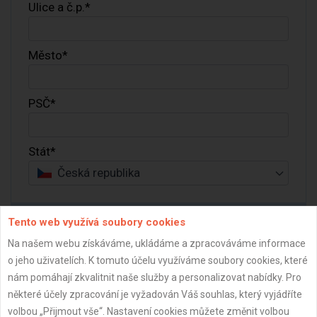
Ulice a č.p.*
Město*
PSČ*
Stát*
Česká republika
Shrnutí objednávky
Tento web využívá soubory cookies
Na našem webu získáváme, ukládáme a zpracováváme informace
o jeho uživatelích. K tomuto účelu využíváme soubory cookies, které
Mám slevový kód
nám pomáhají zkvalitnit naše služby a personalizovat nabídky. Pro
0 Kč
Celkem bez DPH:
některé účely zpracování je vyžadován Váš souhlas, který vyjádříte
0 Kč
Celkem k úhradě:
volbou „Přijmout vše“. Nastavení cookies můžete změnit volbou