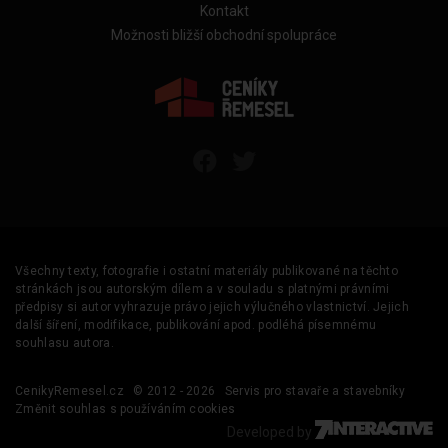
Kontakt
Možnosti bližší obchodní spolupráce
Všechny texty, fotografie i ostatní materiály publikované na těchto
stránkách jsou autorským dílem a v souladu s platnými právními
předpisy si autor vyhrazuje právo jejich výlučného vlastnictví. Jejich
další šíření, modifikace, publikování apod. podléhá písemnému
souhlasu autora.
CenikyRemesel.cz
© 2012 - 2026
Servis pro stavaře a stavebníky
Změnit souhlas s používáním cookies
Developed by