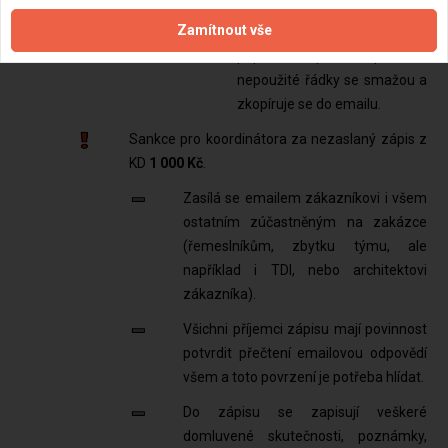
Zamítnout vše
V šabloně zápisu se vyplní
připravená políčka, prázdné
nepoužité řádky se smažou a
zkopíruje se do emailu.
Sankce pro koordinátora za nezaslaný zápis z
KD
1 000 Kč
.
Zasílá se emailem zákazníkovi i všem
ostatním zúčastněným na zakázce
(řemeslníkům, zbytku týmu, ale
například i TDI, nebo architektovi
zákazníka).
Všichni příjemci zápisu mají povinnost
potvrdit přečtení emailovou odpovědí
všem a toto povrzení je potřeba hlídat.
Do zápisu se zapisují veškeré
domluvené skutečnosti, poznámky,