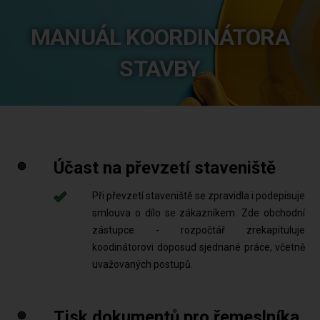
MANUÁL KOORDINÁTORA
STAVBY
Účast na převzetí staveniště
Při převzetí staveniště se zpravidla i podepisuje
smlouva o dílo se zákazníkem. Zde obchodní
zástupce - rozpočtář zrekapituluje
koodinátorovi doposud sjednané práce, včetně
uvažovaných postupů.
Tisk dokumentů pro řemeslníka