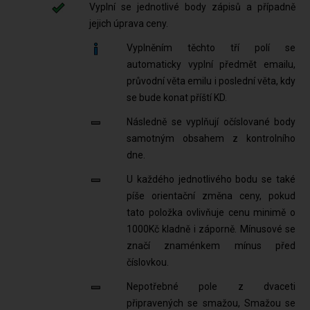
Vyplní se jednotlivé body zápisů a případně
jejich úprava ceny.
Vyplněním těchto tří polí se
automaticky vyplní předmět emailu,
průvodní věta emilu i poslední věta, kdy
se bude konat příští KD.
Následně se vyplňují očíslované body
samotným obsahem z kontrolního
dne.
U každého jednotlivého bodu se také
píše orientační změna ceny, pokud
tato položka ovlivňuje cenu minimě o
1000Kč kladně i záporně. Mínusové se
značí znaménkem mínus před
číslovkou.
Nepotřebné pole z dvaceti
připravených se smažou, Smažou se