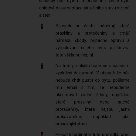
sousedy pod bytem a případně i vedle bytu
ohledně dokumentace aktuálního stavu stropů
a stěn
Sousedi si často nárokují staré
praskliny a protečeniny a chtějí
náhradu škody, případně opravu a
vymalování celého bytu pojišťovna
toto většinou neplní.
Na tuto prohlídku bude se sousedem
vyplněný dokument. V případě že nás
nebude chtít pustit do bytu, pošleme
mu email s tím, že nebudeme
akceptovat žádné šdody, například
staré praskliny nebo suché
protečeniny, které nejsou jasně
prokazatelné, například jako
prosakující strop.
Pokud koordinátor tuto prohlídku před