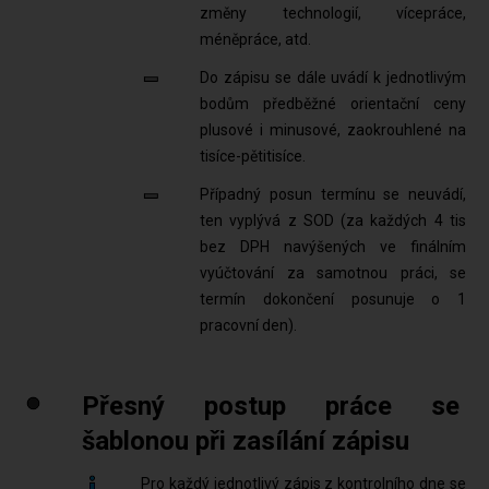
změny technologií, vícepráce,
méněpráce, atd.
Do zápisu se dále uvádí k jednotlivým
bodům předběžné orientační ceny
plusové i minusové, zaokrouhlené na
tisíce-pětitisíce.
Případný posun termínu se neuvádí,
ten vyplývá z SOD (za každých 4 tis
bez DPH navýšených ve finálním
vyúčtování za samotnou práci, se
termín dokončení posunuje o 1
pracovní den).
Přesný postup práce se
šablonou při zasílání zápisu
Pro každý jednotlivý zápis z kontrolního dne se