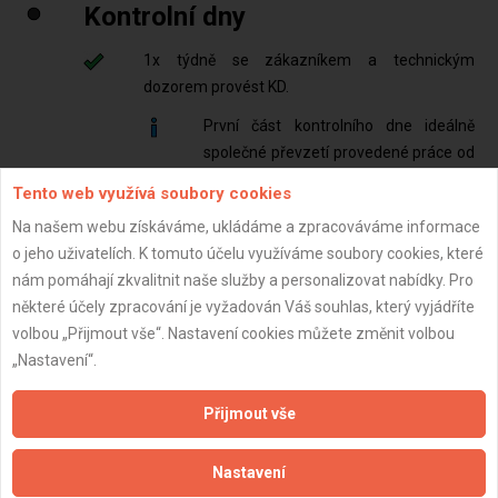
Kontrolní dny
1x týdně se zákazníkem a technickým
dozorem provést KD.
První část kontrolního dne ideálně
společné převzetí provedené práce od
řemeslníků
Tento web využívá soubory cookies
V druhé části kontrolního dne by se
Na našem webu získáváme, ukládáme a zpracováváme informace
měly společně zadat práce
o jeho uživatelích. K tomuto účelu využíváme soubory cookies, které
řemeslníkům na další týden dopředu
nám pomáhají zkvalitnit naše služby a personalizovat nabídky. Pro
některé účely zpracování je vyžadován Váš souhlas, který vyjádříte
Po kažém KD ještě ten den rozeslat zápis z KD
volbou „Přijmout vše“. Nastavení cookies můžete změnit volbou
dle pomocí šablony a dle postupu níže:
„Nastavení“.
Zápis z KD se zasílá emailem v den
konání KD pomocí online šablony.
Přijmout vše
Každá zakázka má svou
vlastní šablonu ve sdíleném
Nastavení
excellu (google docs).