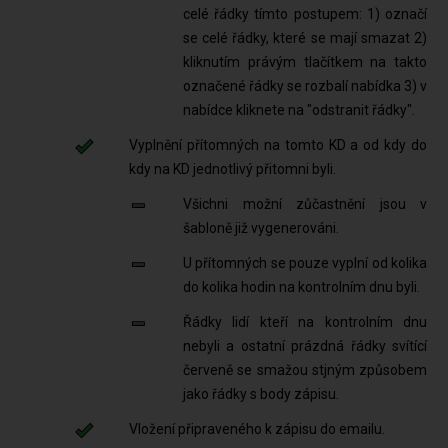
celé řádky tímto postupem: 1) označí
se celé řádky, které se mají smazat 2)
kliknutím právým tlačítkem na takto
označené řádky se rozbalí nabídka 3) v
nabídce kliknete na "odstranit řádky".
Vyplnění přítomných na tomto KD a od kdy do
kdy na KD jednotlivý přitomni byli.
Všichni možní zůčastnění jsou v
šabloně již vygenerováni.
U přítomných se pouze vyplní od kolika
do kolika hodin na kontrolním dnu byli.
Řádky lidí kteří na kontrolním dnu
nebyli a ostatní prázdná řádky svítící
červeně se smažou stjným způsobem
jako řádky s body zápisu.
Vložení připraveného k zápisu do emailu.