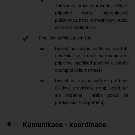
zahájením prací neprovede, veškeré
případné škody neproplacené
pojišťovnou, nebo řemeslníkem, budou
strženy koordinátorovi.
První den zařídit staveniště.
Dovést na stavbu nástěnku (na tuto
nástěnku se kromě harmonogramu
připíchne například půdorys a ostatní
dostupná dokumentace)
Dovést na stavbu veškeré potřebné
úklidové prostředky (mop, koště, jar,
ale případně i hrábě, pokud se
předpkládá jejich potřeba)
Komunikace - koordinace