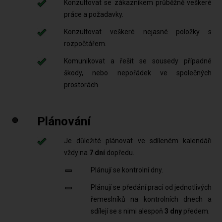
Konzultovat se zákazníkem průběžně veškeré
práce a požadavky.
Konzultovat veškeré nejasné položky s
rozpočtářem.
Komunikovat a řešit se sousedy případné
škody, nebo nepořádek ve společných
prostorách.
Plánování
Je důležité plánovat ve sdíleném kalendáři
vždy na
7 dní
dopředu.
Plánují se kontrolní dny.
Plánují se předání prací od jednotlivých
řemeslníků na kontrolních dnech a
sdílejí se s nimi alespoň
3 dny
předem.