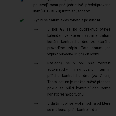
používají postupně jednotlivé předpřipravené
listy (KD1 - KD20) tímto způsobem:
Vyplní se datum a čas tohoto a příštího KD.
V poli G3 se po dvojkliknutí otevře
kalendář, ve kterém zvolíme datum
konání kontrolního dne ze kterého
provádíme zápis. Toto datum jde
vyplnit případně i ručně číslicemi.
Následně se v poli níže zobrazí
automaticky navrhovaný termín
příštího kontrolního dne (za 7 dní)
Tento datum je možné ručně přepsat,
pokud se příští kontrolní den nemá
konat přesně po týdnu.
V dalším poli se vyplní hodina od které
se má konat příští kontrolní den.