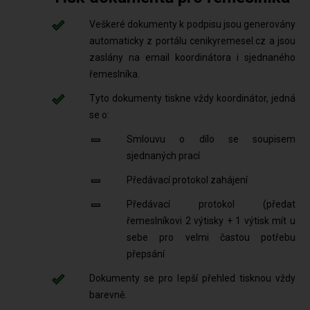
Veškeré dokumenty k podpisu jsou generovány
automaticky z portálu cenikyremesel.cz a jsou
zaslány na email koordinátora i sjednaného
řemeslníka.
Tyto dokumenty tiskne vždy koordinátor, jedná
se o:
Smlouvu o dílo se soupisem
sjednaných prací
Předávací protokol zahájení
Předávací protokol (předat
řemeslníkovi 2 výtisky + 1 výtisk mít u
sebe pro velmi častou potřebu
přepsání
Dokumenty se pro lepší přehled tisknou vždy
barevně.