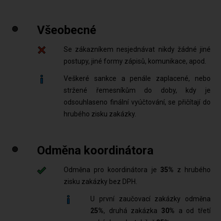
Všeobecné
Se zákazníkem nesjednávat nikdy žádné jiné
postupy, jiné formy zápisů, komunikace, apod.
Veškeré sankce a penále zaplacené, nebo
stržené řemesníkům do doby, kdy je
odsouhlaseno finální vyúčtování, se přičítají do
hrubého zisku zakázky.
Odměna koordinátora
Odměna pro koordinátora je
35%
z hrubého
zisku zakázky bez DPH.
U první zaučovací zakázky odměna
25%
, druhá zakázka
30%
a od třetí