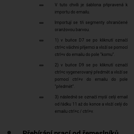
V tuto chvíli je šablona připravená k
importu do emailu.
Importují se tři segmenty ohraničené
oranžovou barvou.
1) v buňce D7 se po kliknutí označí
ctrl+c všichni příjemci a vloží se pomocí
ctrl+v do emailu do pole "komu".
2) v buňce D9 se po kliknutí označí
ctrl+c vygenerovaný předmět a vloží se
pomocí ctrl+v do emailu do pole
"předmět".
3) následně se označí myší celý email
od řádku 11 až do konce a vloží celý do
emailu ctrl+c / ctrl+v.
Přebírání prací od řemeslníků