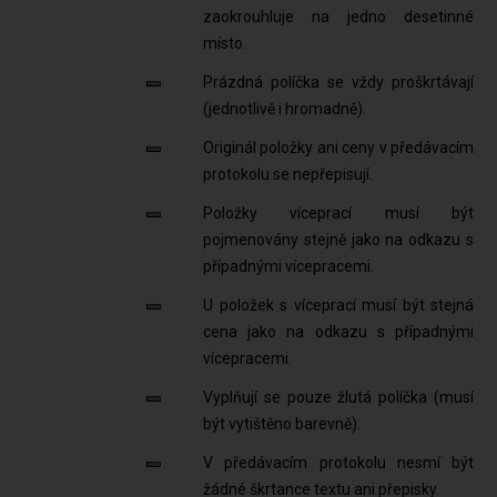
zaokrouhluje na jedno desetinné
místo.
Prázdná políčka se vždy proškrtávají
(jednotlivě i hromadně).
Originál položky ani ceny v předávacím
protokolu se nepřepisují.
Položky víceprací musí být
pojmenovány stejně jako na odkazu s
případnými vícepracemi.
U položek s víceprací musí být stejná
cena jako na odkazu s případnými
vícepracemi.
Vyplňují se pouze žlutá políčka (musí
být vytištěno barevně).
V předávacím protokolu nesmí být
žádné škrtance textu ani přepisky.