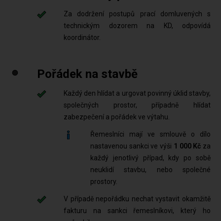
Za dodržení postupů prací domluvených s
technickým dozorem na KD, odpovídá
koordinátor.
Pořádek na stavbě
Každý den hlídat a urgovat povinný úklid stavby,
společných prostor, případně hlídat
zabezpečení a pořádek ve výtahu.
Řemeslníci mají ve smlouvě o dílo
nastavenou sankci ve výši
1 000 Kč
za
každý jenotlivý případ, kdy po sobě
neuklidí stavbu, nebo společné
prostory.
V případě nepořádku nechat vystavit okamžitě
fakturu na sankci řemeslníkovi, který ho